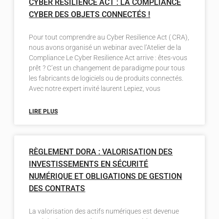
CYBER RESILIENCE ACT : LA COMPLIANCE
CYBER DES OBJETS CONNECTÉS !
Pour tout comprendre au Cyber Resilience Act ( CRA),
nous avons organisé un webinar avec l’Atelier de la
Compliance Le Cyber Resilience Act arrive : êtes-vous
prêt ? C’est un changement de paradigme pour tous
les fabricants de logiciels ou de produits connectés.
Avec notre expert invité laurent Lepiez, vous
LIRE PLUS
RÈGLEMENT DORA : VALORISATION DES
INVESTISSEMENTS EN SÉCURITÉ
NUMÉRIQUE ET OBLIGATIONS DE GESTION
DES CONTRATS
La valorisation des actifs numériques est devenue