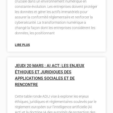
cruciale dans un environnement numérique en
constante évolution. Les entreprises doivent protéger
les données et gérer les actifs immatériels pour
assurer la conformité réglementaire et renforcer la
cybersécurité. La transformation numérique a
changé la façon dont les entreprises considèrent les
données, les positionnant
LIRE PLUS
JEUDI 20 MARS : AI ACT: LES ENJEUX
ÉTHIQUES ET JURIDIQUES DES
APPLICATIONS SOCIALES ET DE
RENCONTRE
Cette table ronde ADIJ vise à explorer les enjeux
éthiques, juridiques et réglementaires soulevés par le
règlement européen sur l’intelligence artificielle (AI
Act) et la doctrine IA des autorités de protection des