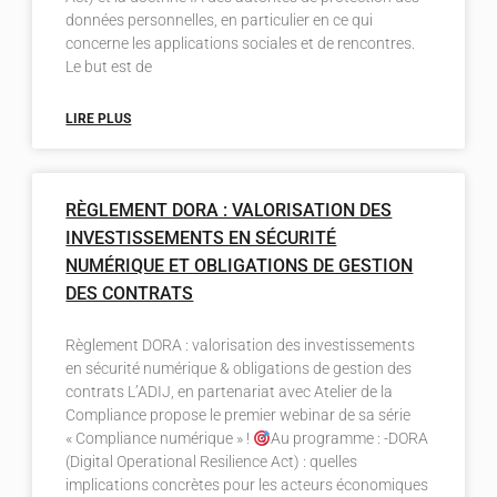
données personnelles, en particulier en ce qui
concerne les applications sociales et de rencontres.
Le but est de
LIRE PLUS
RÈGLEMENT DORA : VALORISATION DES
INVESTISSEMENTS EN SÉCURITÉ
NUMÉRIQUE ET OBLIGATIONS DE GESTION
DES CONTRATS
Règlement DORA : valorisation des investissements
en sécurité numérique & obligations de gestion des
contrats L’ADIJ, en partenariat avec Atelier de la
Compliance propose le premier webinar de sa série
« Compliance numérique » !
Au programme : -DORA
(Digital Operational Resilience Act) : quelles
implications concrètes pour les acteurs économiques