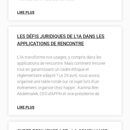
LIRE PLUS
LES DÉFIS JURIDIQUES DE L’IA DANS LES
APPLICATIONS DE RENCONTRE
L’IA transforme nos usages, y compris dans les
applications de rencontre. Mais comment innover
tout en garantissant un cadre éthique et
réglementaire adapté ? Le 29 avril, nous avons
organisé une table ronde sur ce sujet lors d’un
événement organisé chez happn . Karima Ben
Abdelmalek, CEO d’APPN et vice-présidente de
LIRE PLUS